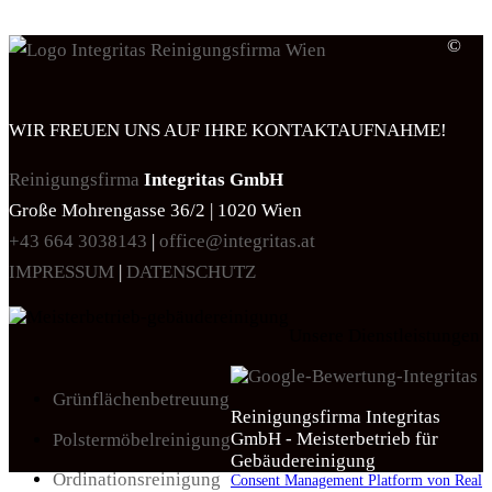
©
WIR FREUEN UNS AUF IHRE KONTAKTAUFNAHME!
Reinigungsfirma
Integritas GmbH
Große Mohrengasse 36/2 | 1020 Wien
+43 664 3038143
|
office@integritas.at
IMPRESSUM
|
DATENSCHUTZ
Unsere Dienstleistungen
Grünflächenbetreuung
Reinigungsfirma Integritas
GmbH - Meisterbetrieb für
Polstermöbelreinigung
Gebäudereinigung
Ordinationsreinigung
Consent Management Platform von Real